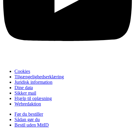
Cookies
Tilgængelighedserklæring
Juridisk information
Dine data
Sikker mail
Hjælp til oplæsning
Webredaktion
Før du bestiller
Sådan gør du
Bestil uden MitID