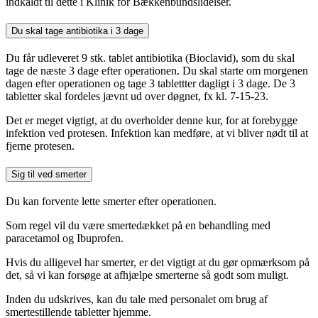
indkaldt til dette i Klinik for Bækkenbundslidelser.
Du skal tage antibiotika i 3 dage
Du får udleveret 9 stk. tablet antibiotika (Bioclavid), som du skal
tage de næste 3 dage efter operationen. Du skal starte om morgenen
dagen efter operationen og tage 3 tablettter dagligt i 3 dage. De 3
tabletter skal fordeles jævnt ud over døgnet, fx kl. 7-15-23.
Det er meget vigtigt, at du overholder denne kur, for at forebygge
infektion ved protesen. Infektion kan medføre, at vi bliver nødt til at
fjerne protesen.
Sig til ved smerter
Du kan forvente lette smerter efter operationen.
Som regel vil du være smertedækket på en behandling med
paracetamol og Ibuprofen.
Hvis du alligevel har smerter, er det vigtigt at du gør opmærksom på
det, så vi kan forsøge at afhjælpe smerterne så godt som muligt.
Inden du udskrives, kan du tale med personalet om brug af
smertestillende tabletter hjemme.