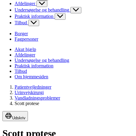
Afdelinger
Undersøgelse og behandling
Praktisk information
Tilbud
Borger
Fagpersoner
Akut hjælp
Afdelinger
Undersøgelse og behandling
Praktisk information
Tilbud
Om hjemmesiden
Patientvejledninger
Urinvejskirurgi
Vandladningsproblemer
Scott protese
Udskriv
Scott protese