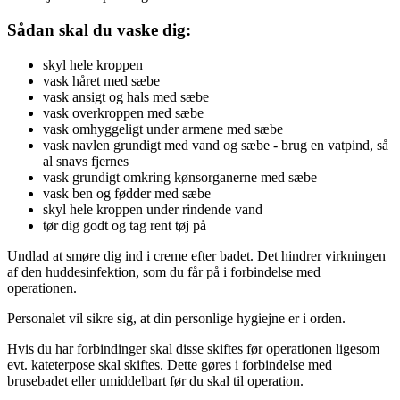
Sådan skal du vaske dig:
skyl hele kroppen
vask håret med sæbe
vask ansigt og hals med sæbe
vask overkroppen med sæbe
vask omhyggeligt under armene med sæbe
vask navlen grundigt med vand og sæbe - brug en vatpind, så
al snavs fjernes
vask grundigt omkring kønsorganerne med sæbe
vask ben og fødder med sæbe
skyl hele kroppen under rindende vand
tør dig godt og tag rent tøj på
Undlad at smøre dig ind i creme efter badet. Det hindrer virkningen
af den huddesinfektion, som du får på i forbindelse med
operationen.
Personalet vil sikre sig, at din personlige hygiejne er i orden.
Hvis du har forbindinger skal disse skiftes før operationen ligesom
evt. kateterpose skal skiftes. Dette gøres i forbindelse med
brusebadet eller umiddelbart før du skal til operation.