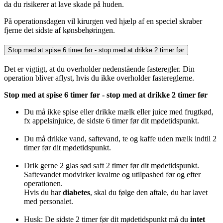
da du risikerer at lave skade på huden.
På operationsdagen vil kirurgen ved hjælp af en speciel skraber
fjerne det sidste af kønsbehøringen.
Stop med at spise 6 timer før - stop med at drikke 2 timer før
Det er vigtigt, at du overholder nedenstående fasteregler. Din
operation bliver aflyst, hvis du ikke overholder fastereglerne.
Stop med at spise 6 timer før - stop med at drikke 2 timer før
Du må ikke spise eller drikke mælk eller juice med frugtkød,
fx appelsinjuice, de sidste 6 timer før dit mødetidspunkt.
Du må drikke vand, saftevand, te og kaffe uden mælk indtil 2
timer før dit mødetidspunkt.
Drik gerne 2 glas sød saft 2 timer før dit mødetidspunkt.
Saftevandet modvirker kvalme og utilpashed før og efter
operationen.
Hvis du har
diabetes
, skal du følge den aftale, du har lavet
med personalet.
Husk: De sidste 2 timer før dit mødetidspunkt må du
intet