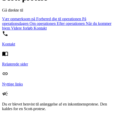
Gå direkte til
Vær opmærksom på
Forbered dig til operationen
På
operationsdagen
Om operationen
Efter operationen
Når du kommer
hjem
Videre forløb
Kontakt
Kontakt
Relaterede sider
Nyttige links
Du er blevet henvist til anlæggelse af en inkontinensprotese. Den
kaldes for en Scott-protese.