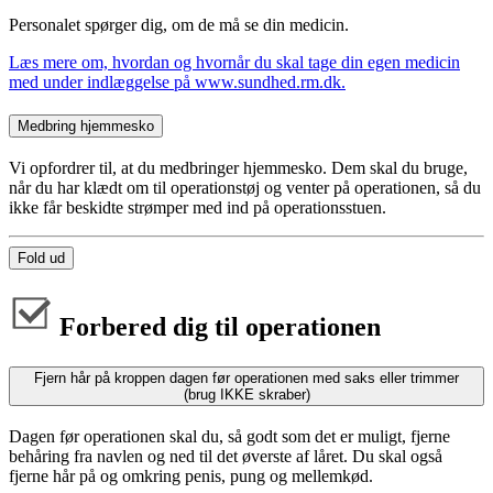
Personalet spørger dig, om de må se din medicin.
Læs mere om, hvordan og hvornår du skal tage din egen medicin
med under indlæggelse på www.sundhed.rm.dk.
Medbring hjemmesko
Vi opfordrer til, at du medbringer hjemmesko. Dem skal du bruge,
når du har klædt om til operationstøj og venter på operationen, så du
ikke får beskidte strømper med ind på operationsstuen.
Fold ud
Forbered dig til operationen
Fjern hår på kroppen dagen før operationen med saks eller trimmer
(brug IKKE skraber)
Dagen før operationen skal du, så godt som det er muligt, fjerne
behåring fra navlen og ned til det øverste af låret. Du skal også
fjerne hår på og omkring penis, pung og mellemkød.