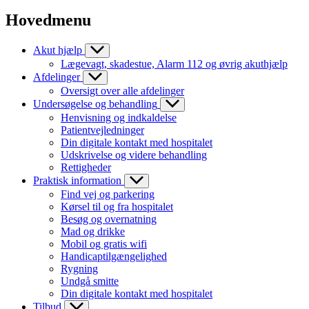
Hovedmenu
Akut hjælp
Lægevagt, skadestue, Alarm 112 og øvrig akuthjælp
Afdelinger
Oversigt over alle afdelinger
Undersøgelse og behandling
Henvisning og indkaldelse
Patientvejledninger
Din digitale kontakt med hospitalet
Udskrivelse og videre behandling
Rettigheder
Praktisk information
Find vej og parkering
Kørsel til og fra hospitalet
Besøg og overnatning
Mad og drikke
Mobil og gratis wifi
Handicaptilgængelighed
Rygning
Undgå smitte
Din digitale kontakt med hospitalet
Tilbud