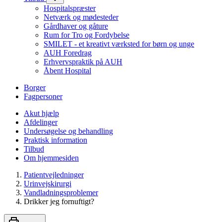
Hospitalspræster
Netværk og mødesteder
Gårdhaver og gåture
Rum for Tro og Fordybelse
SMILET - et kreativt værksted for børn og unge
AUH Foredrag
Erhvervspraktik på AUH
Åbent Hospital
Borger
Fagpersoner
Akut hjælp
Afdelinger
Undersøgelse og behandling
Praktisk information
Tilbud
Om hjemmesiden
Patientvejledninger
Urinvejskirurgi
Vandladningsproblemer
Drikker jeg fornuftigt?