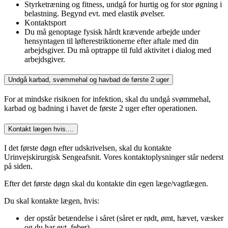
Styrketræning og fitness, undgå for hurtig og for stor øgning i
belastning. Begynd evt. med elastik øvelser.
Kontaktsport
Du må genoptage fysisk hårdt krævende arbejde under
hensyntagen til løfterestriktionerne efter aftale med din
arbejdsgiver. Du må optrappe til fuld aktivitet i dialog med
arbejdsgiver.
Undgå karbad, svømmehal og havbad de første 2 uger
For at mindske risikoen for infektion, skal du undgå svømmehal,
karbad og badning i havet de første 2 uger efter operationen.
Kontakt lægen hvis....
I det første døgn efter udskrivelsen, skal du kontakte
Urinvejskirurgisk Sengeafsnit. Vores kontaktoplysninger står nederst
på siden.
Efter det første døgn skal du kontakte din egen læge/vagtlægen.
Du skal kontakte lægen, hvis:
der opstår betændelse i såret (såret er rødt, ømt, hævet, væsker
og du har evt. feber)