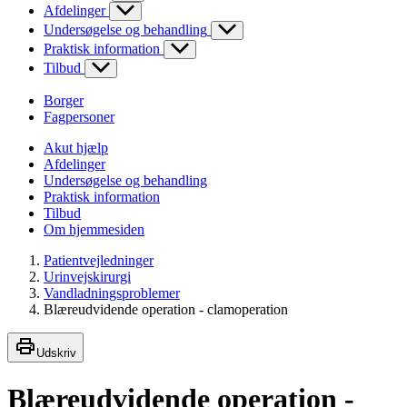
Afdelinger
Undersøgelse og behandling
Praktisk information
Tilbud
Borger
Fagpersoner
Akut hjælp
Afdelinger
Undersøgelse og behandling
Praktisk information
Tilbud
Om hjemmesiden
Patientvejledninger
Urinvejskirurgi
Vandladningsproblemer
Blæreudvidende operation - clamoperation
Udskriv
Blæreudvidende operation -