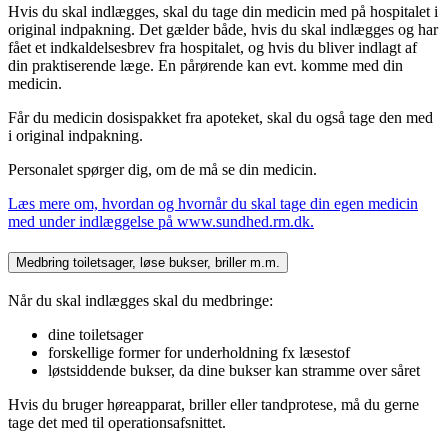
Hvis du skal indlægges, skal du tage din medicin med på hospitalet i
original indpakning. Det gælder både, hvis du skal indlægges og har
fået et indkaldelsesbrev fra hospitalet, og hvis du bliver indlagt af
din praktiserende læge. En pårørende kan evt. komme med din
medicin.
Får du medicin dosispakket fra apoteket, skal du også tage den med
i original indpakning.
Personalet spørger dig, om de må se din medicin.
Læs mere om, hvordan og hvornår du skal tage din egen medicin
med under indlæggelse på www.sundhed.rm.dk.
Medbring toiletsager, løse bukser, briller m.m.
Når du skal indlægges skal du medbringe:
dine toiletsager
forskellige former for underholdning fx læsestof
løstsiddende bukser, da dine bukser kan stramme over såret
Hvis du bruger høreapparat, briller eller tandprotese, må du gerne
tage det med til operationsafsnittet.