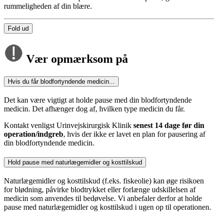
rummeligheden af din blære.
Fold ud
Vær opmærksom på
Hvis du får blodfortyndende medicin...
Det kan være vigtigt at holde pause med din blodfortyndende
medicin. Det afhænger dog af, hvilken type medicin du får.
Kontakt venligst Urinvejskirurgisk Klinik
senest 14 dage før din
operation/indgreb
, hvis der ikke er lavet en plan for pausering af
din blodfortyndende medicin.
Hold pause med naturlægemidler og kosttilskud
Naturlægemidler og kosttilskud (f.eks. fiskeolie) kan øge risikoen
for blødning, påvirke blodtrykket eller forlænge udskillelsen af
medicin som anvendes til bedøvelse. Vi anbefaler derfor at holde
pause med naturlægemidler og kosttilskud i ugen op til operationen.