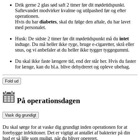
Drik gerne 2 glas sød saft 2 timer før dit mødetidspunkt.
Saftevandet modvirker kvalme og utilpashed før og efter
operationen.
Hvis du har
diabetes
, skal du følge den aftale, du har lavet
med personalet.
Husk: De sidste 2 timer før dit mødetidspunkt må du
intet
indtage. Du må heller ikke ryge, bruge e-cigaretter, skrå eller
snus, og vi anbefaler at du heller ikke tygger tyggegummi.
Du skal ikke faste længere tid, end der står her. Hvis du faster
for længe, kan du bl.a. blive dehydreret og opleve ubehag.
Fold ud
På operationsdagen
Vask dig grundigt
Du skal sørge for at vaske dig grundigt inden operationen for at
forebygge infektioner. Det er vigtigt at antallet af bakterier på din
hud er så lille som muligt, når du bliver opereret.