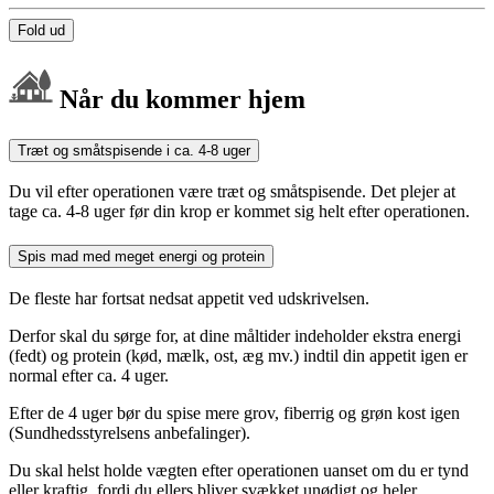
Fold ud
Når du kommer hjem
Træt og småtspisende i ca. 4-8 uger
Du vil efter operationen være træt og småtspisende. Det plejer at
tage ca. 4-8 uger før din krop er kommet sig helt efter operationen.
Spis mad med meget energi og protein
De fleste har fortsat nedsat appetit ved udskrivelsen.
Derfor skal du sørge for, at dine måltider indeholder ekstra energi
(fedt) og protein (kød, mælk, ost, æg mv.) indtil din appetit igen er
normal efter ca. 4 uger.
Efter de 4 uger bør du spise mere grov, fiberrig og grøn kost igen
(Sundhedsstyrelsens anbefalinger).
Du skal helst holde vægten efter operationen uanset om du er tynd
eller kraftig, fordi du ellers bliver svækket unødigt og heler