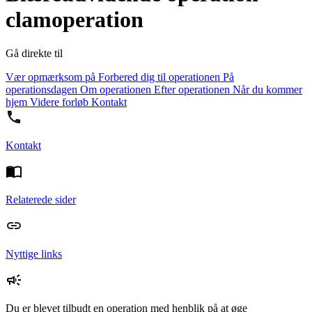
clamoperation
Gå direkte til
Vær opmærksom på
Forbered dig til operationen
På
operationsdagen
Om operationen
Efter operationen
Når du kommer
hjem
Videre forløb
Kontakt
Kontakt
Relaterede sider
Nyttige links
Du er blevet tilbudt en operation med henblik på at øge