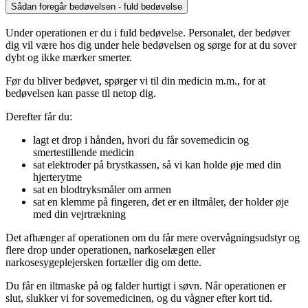
Sådan foregår bedøvelsen - fuld bedøvelse
Under operationen er du i fuld bedøvelse. Personalet, der bedøver
dig vil være hos dig under hele bedøvelsen og sørge for at du sover
dybt og ikke mærker smerter.
Før du bliver bedøvet, spørger vi til din medicin m.m., for at
bedøvelsen kan passe til netop dig.
Derefter får du:
lagt et drop i hånden, hvori du får sovemedicin og
smertestillende medicin
sat elektroder på brystkassen, så vi kan holde øje med din
hjerterytme
sat en blodtryksmåler om armen
sat en klemme på fingeren, det er en iltmåler, der holder øje
med din vejrtrækning
Det afhænger af operationen om du får mere overvågningsudstyr og
flere drop under operationen, narkoselægen eller
narkosesygeplejersken fortæller dig om dette.
Du får en iltmaske på og falder hurtigt i søvn. Når operationen er
slut, slukker vi for sovemedicinen, og du vågner efter kort tid.