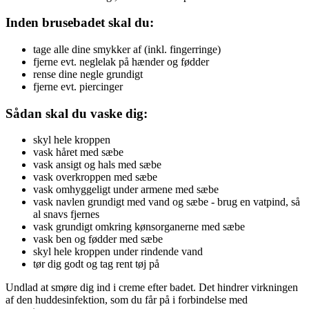
Inden brusebadet skal du:
tage alle dine smykker af (inkl. fingerringe)
fjerne evt. neglelak på hænder og fødder
rense dine negle grundigt
fjerne evt. piercinger
Sådan skal du vaske dig:
skyl hele kroppen
vask håret med sæbe
vask ansigt og hals med sæbe
vask overkroppen med sæbe
vask omhyggeligt under armene med sæbe
vask navlen grundigt med vand og sæbe - brug en vatpind, så
al snavs fjernes
vask grundigt omkring kønsorganerne med sæbe
vask ben og fødder med sæbe
skyl hele kroppen under rindende vand
tør dig godt og tag rent tøj på
Undlad at smøre dig ind i creme efter badet. Det hindrer virkningen
af den huddesinfektion, som du får på i forbindelse med