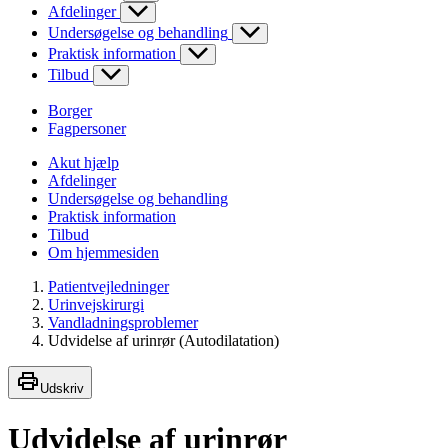
Afdelinger
Undersøgelse og behandling
Praktisk information
Tilbud
Borger
Fagpersoner
Akut hjælp
Afdelinger
Undersøgelse og behandling
Praktisk information
Tilbud
Om hjemmesiden
Patientvejledninger
Urinvejskirurgi
Vandladningsproblemer
Udvidelse af urinrør (Autodilatation)
Udskriv
Udvidelse af urinrør