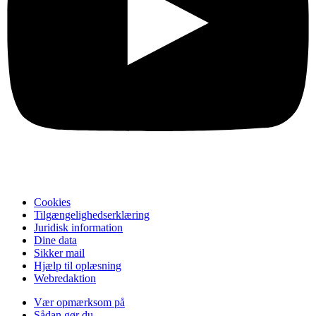
Cookies
Tilgængelighedserklæring
Juridisk information
Dine data
Sikker mail
Hjælp til oplæsning
Webredaktion
Vær opmærksom på
Sådan gør du