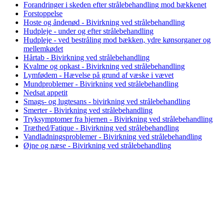
Forandringer i skeden efter strålebehandling mod bækkenet
Forstoppelse
Hoste og åndenød - Bivirkning ved strålebehandling
Hudpleje - under og efter strålebehandling
Hudpleje - ved bestråling mod bækken, ydre kønsorganer og
mellemkødet
Hårtab - Bivirkning ved strålebehandling
Kvalme og opkast - Bivirkning ved strålebehandling
Lymfødem - Hævelse på grund af væske i vævet
Mundproblemer - Bivirkning ved strålebehandling
Nedsat appetit
Smags- og lugtesans - bivirkning ved strålebehandling
Smerter - Bivirkning ved strålebehandling
Tryksymptomer fra hjernen - Bivirkning ved strålebehandling
Træthed/Fatique - Bivirkning ved strålebehandling
Vandladningsproblemer - Bivirkning ved strålebehandling
Øjne og næse - Bivirkning ved strålebehandling