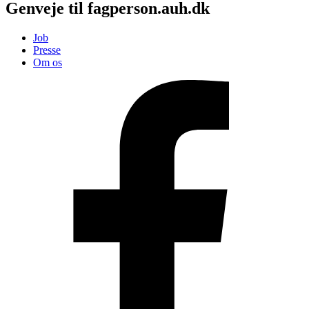
Genveje til fagperson.auh.dk
Job
Presse
Om os