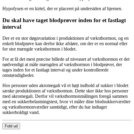
Hypofysen er en kirtel, der er placeret på undersiden af hjernen.
Du skal have taget blodprøver inden for et fastlagt
interval
Der er en stor døgnvariation i produktionen af væksthormon, og en
enkelt blodprøve kan derfor ikke afsløre, om der er en normal eller
for stor mængde væksthormon i blodet.
For at få det mest præcise billede af niveauet af væksthormon er det
nødvendigt at måle mængden af væksthormon i blodprøver, der
tages inden for et fastlagt interval og under kontrollerede
omstændigheder.
Hos personer uden akromegali vil et højt indhold af sukker i blodet
sænke produktionen af væksthormon. Dette sker ikke hos personer
med akromegali. Derfor vil væksthormonmålingen foregå sammen
med en sukkerbelastningstest, hvor vi måler dine blodsukkerværdier
og væksthormonværdier samtidigt, efter du har indtaget
sukkerholdigt vand.
Fold ud