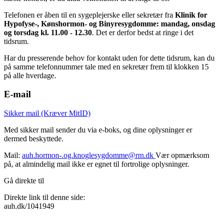
Telefonen er åben til en sygeplejerske eller sekretær fra
Klinik for
Hypofyse-, Kønshormon- og Binyresygdomme: mandag, onsdag
og
torsdag
kl. 11.00 - 12.30
. Det er derfor bedst at ringe i det
tidsrum.
Har du presserende behov for kontakt uden for dette tidsrum, kan du
på samme telefonnummer tale med en sekretær frem til klokken 15
på alle hverdage.
E-mail
Sikker mail (Kræver MitID)
Med sikker mail sender du via e-boks, og dine oplysninger er
dermed beskyttede.
Mail:
auh.hormon-.og.knoglesygdomme@rm.dk
Vær opmærksom
på, at almindelig mail ikke er egnet til fortrolige oplysninger.
Gå direkte til
Direkte link til denne side:
auh.dk/1041949