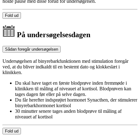
holde pause med disse forud for undersøgelsen.
Fold ud
På undersøgelsesdagen
Sådan foregår undersøgelsen
Undersøgelsen af binyrebarkfunktionen med stimulation foregår
ved, at du bliver indkaldt til en bestemt dato og klokkeslæt i
klinikken.
Du skal have taget en første blodprøve inden fremmøde i
klinikken til måling af niveauet af kortisol. Blodprøven kan
tages dagen før eller på selve dagen.
Du får herefter indsprøjtet hormonet Synacthen, der stimulerer
binyrebarkhormonet kortisol
30 minutter senere tages anden blodprøve til måling af
niveauet af kortisol
Fold ud