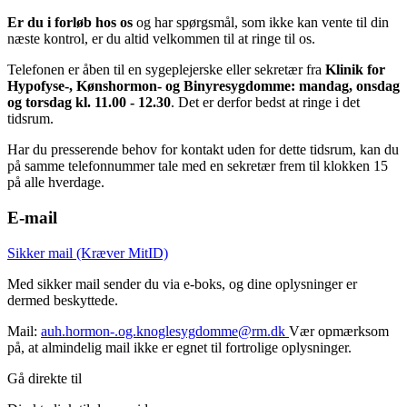
Er du i forløb hos os
og har spørgsmål, som ikke kan vente til din
næste kontrol, er du altid velkommen til at ringe til os.
Telefonen er åben til en sygeplejerske eller sekretær fra
Klinik for
Hypofyse-, Kønshormon- og Binyresygdomme: mandag, onsdag
og
torsdag
kl. 11.00 - 12.30
. Det er derfor bedst at ringe i det
tidsrum.
Har du presserende behov for kontakt uden for dette tidsrum, kan du
på samme telefonnummer tale med en sekretær frem til klokken 15
på alle hverdage.
E-mail
Sikker mail (Kræver MitID)
Med sikker mail sender du via e-boks, og dine oplysninger er
dermed beskyttede.
Mail:
auh.hormon-.og.knoglesygdomme@rm.dk
Vær opmærksom
på, at almindelig mail ikke er egnet til fortrolige oplysninger.
Gå direkte til