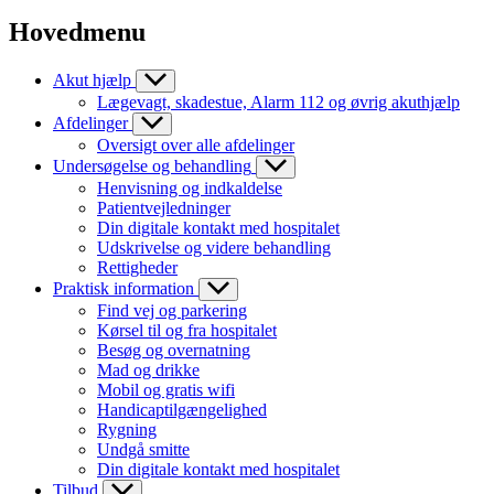
Hovedmenu
Akut hjælp
Lægevagt, skadestue, Alarm 112 og øvrig akuthjælp
Afdelinger
Oversigt over alle afdelinger
Undersøgelse og behandling
Henvisning og indkaldelse
Patientvejledninger
Din digitale kontakt med hospitalet
Udskrivelse og videre behandling
Rettigheder
Praktisk information
Find vej og parkering
Kørsel til og fra hospitalet
Besøg og overnatning
Mad og drikke
Mobil og gratis wifi
Handicaptilgængelighed
Rygning
Undgå smitte
Din digitale kontakt med hospitalet
Tilbud