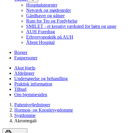
Hospitalspræster
Netværk og mødesteder
Gårdhaver og gåture
Rum for Tro og Fordybelse
SMILET - et kreativt værksted for børn og unge
AUH Foredrag
Erhvervspraktik på AUH
Åbent Hospital
Borger
Fagpersoner
Akut hjælp
Afdelinger
Undersøgelse og behandling
Praktisk information
Tilbud
Om hjemmesiden
Patientvejledninger
Hormon- og Knoglesygdomme
Sygdomme
Akromegali