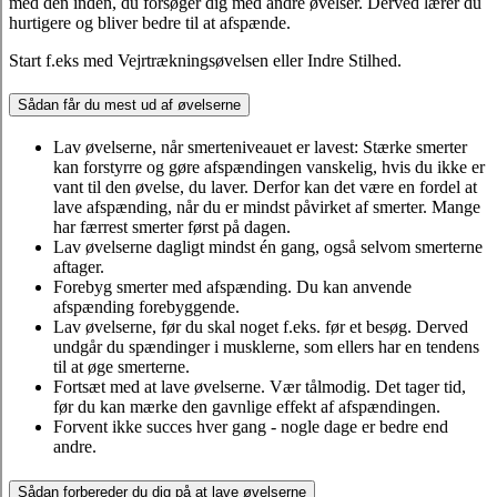
med den inden, du forsøger dig med andre øvelser. Derved lærer du
hurtigere og bliver bedre til at afspænde.
Start f.eks med Vejrtrækningsøvelsen eller Indre Stilhed.
Sådan får du mest ud af øvelserne
Lav øvelserne, når smerteniveauet er lavest: Stærke smerter
kan forstyrre og gøre afspændingen vanskelig, hvis du ikke er
vant til den øvelse, du laver. Derfor kan det være en fordel at
lave afspænding, når du er mindst påvirket af smerter. Mange
har færrest smerter først på dagen.
Lav øvelserne dagligt mindst én gang, også selvom smerterne
aftager.
Forebyg smerter med afspænding. Du kan anvende
afspænding forebyggende.
Lav øvelserne, før du skal noget f.eks. før et besøg. Derved
undgår du spændinger i musklerne, som ellers har en tendens
til at øge smerterne.
Fortsæt med at lave øvelserne. Vær tålmodig. Det tager tid,
før du kan mærke den gavnlige effekt af afspændingen.
Forvent ikke succes hver gang - nogle dage er bedre end
andre.
Sådan forbereder du dig på at lave øvelserne