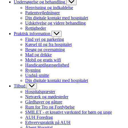
Undersøgelse og behandling
Henvisning og indkaldelse
Patientvejledninger
Din digitale kontakt med hospitalet
Udskrivelse og videre behandling
Rettigheder
Praktisk information
Find vej og parkering
Kørsel til og fra hospitalet
Besøg og overnatning
Mad og drikke
Mobil og gratis wifi
Handicaptilgængelighed
Rygning
Undgå smitte
Din digitale kontakt med hospitalet
Tilbud
Hospitalspræster
Netværk og mødesteder
Gårdhaver og gåture
Rum for Tro og Fordybelse
SMILET - et kreativt værksted for børn og unge
AUH Foredrag
Erhvervspraktik på AUH
Åbent Hospital