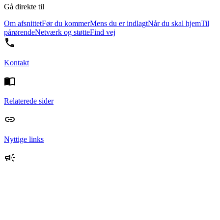
Gå direkte til
Om afsnittet
Før du kommer
Mens du er indlagt
Når du skal hjem
Til
pårørende
Netværk og støtte
Find vej
Kontakt
Relaterede sider
Nyttige links