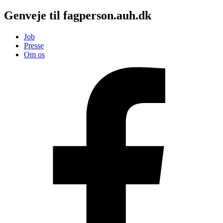
Genveje til fagperson.auh.dk
Job
Presse
Om os