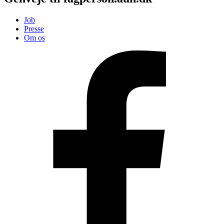
Job
Presse
Om os