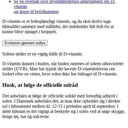
Se en oversigt over myndighedernes anbefalinger om D-
vitamin
og doser til befolkningen
D-vitamin er et fedtopløseligt vitamin, og du skal derfor tage
tilskuddet sammen med måltider, der indeholder lidt fedt for at
kunne blive optaget i kroppen.
D-vitamin gennem sollys
Solens stråler er en vigtig kilde til D-vitamin.
D-vitamin dannes i huden, når huden rammes af solens ultraviolette
stråler (UVB). Man har typisk det laveste D-vitaminniveau om
foråret efter en vinter, hvor solen ikke har bidraget til D-vitamin.
Husk, at følge de officielle solråd
Det anbefales at følge de officielle solråd med fornuftig adfærd i
solen. I Danmark anbefales det, at man ikke opholder sig i direkte
sol i tidsrummet mellem kl. 12-15 i perioden april til september. I
dette tidsrum er det vigtigt at beskytte sig i solen ved at søge skygge,
bruge tøj, hat og solcreme.