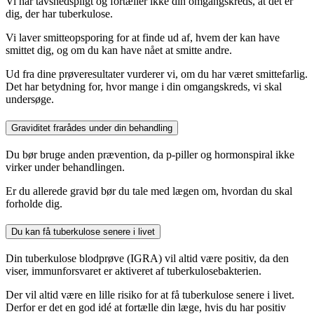
Vi har tavshedspligt og fortæller ikke din omgangskreds, at det er
dig, der har tuberkulose.
Vi laver smitteopsporing for at finde ud af, hvem der kan have
smittet dig, og om du kan have nået at smitte andre.
Ud fra dine prøveresultater vurderer vi, om du har været smittefarlig.
Det har betydning for, hvor mange i din omgangskreds, vi skal
undersøge.
Graviditet frarådes under din behandling
Du bør bruge anden prævention, da p-piller og hormonspiral ikke
virker under behandlingen.
Er du allerede gravid bør du tale med lægen om, hvordan du skal
forholde dig.
Du kan få tuberkulose senere i livet
Din tuberkulose blodprøve (IGRA) vil altid være positiv, da den
viser, immunforsvaret er aktiveret af tuberkulosebakterien.
Der vil altid være en lille risiko for at få tuberkulose senere i livet.
Derfor er det en god idé at fortælle din læge, hvis du har positiv