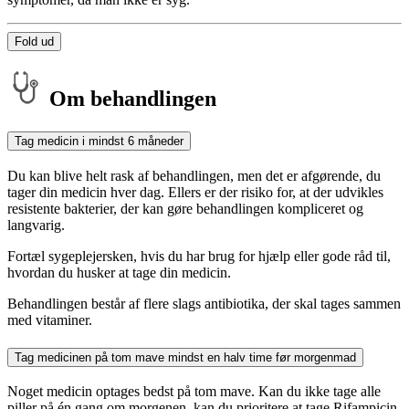
Fold ud
Om behandlingen
Tag medicin i mindst 6 måneder
Du kan blive helt rask af behandlingen, men det er afgørende, du
tager din medicin hver dag. Ellers er der risiko for, at der udvikles
resistente bakterier, der kan gøre behandlingen kompliceret og
langvarig.
Fortæl sygeplejersken, hvis du har brug for hjælp eller gode råd til,
hvordan du husker at tage din medicin.
Behandlingen består af flere slags antibiotika, der skal tages sammen
med vitaminer.
Tag medicinen på tom mave mindst en halv time før morgenmad
Noget medicin optages bedst på tom mave. Kan du ikke tage alle
piller på én gang om morgenen, kan du prioritere at tage Rifampicin