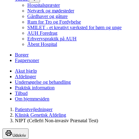
Hospitalspræster
Netværk og mødesteder
Gårdhaver og gåture
Rum for Tro og Fordybelse
SMILET - et kreativt værksted for børn og unge
AUH Foredrag
Erhvervspraktik på AUH
Åbent Hospital
Borger
Fagpersoner
Akut hjælp
Afdelinger
Undersøgelse og behandling
Praktisk information
Tilbud
Om hjemmesiden
Patientvejledninger
Klinisk Genetisk Afdeling
NIPT (Cellefri Non-invasiv Prænatal Test)
Udskriv