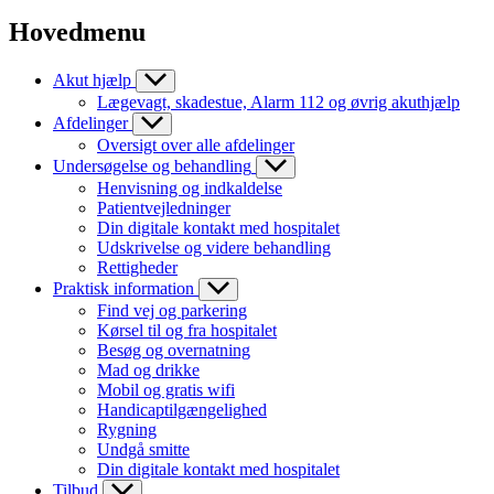
Hovedmenu
Akut hjælp
Lægevagt, skadestue, Alarm 112 og øvrig akuthjælp
Afdelinger
Oversigt over alle afdelinger
Undersøgelse og behandling
Henvisning og indkaldelse
Patientvejledninger
Din digitale kontakt med hospitalet
Udskrivelse og videre behandling
Rettigheder
Praktisk information
Find vej og parkering
Kørsel til og fra hospitalet
Besøg og overnatning
Mad og drikke
Mobil og gratis wifi
Handicaptilgængelighed
Rygning
Undgå smitte
Din digitale kontakt med hospitalet
Tilbud