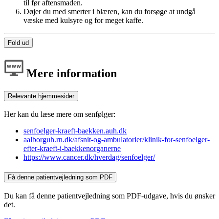
til før aftensmaden.
Døjer du med smerter i blæren, kan du forsøge at undgå
væske med kulsyre og for meget kaffe.
Fold ud
Mere information
Relevante hjemmesider
Her kan du læse mere om senfølger:
senfoelger-kraeft-baekken.auh.dk
aalborguh.rn.dk/afsnit-og-ambulatorier/klinik-for-senfoelger-
efter-kraeft-i-baekkenorganerne
https://www.cancer.dk/hverdag/senfoelger/
Få denne patientvejledning som PDF
Du kan få denne patientvejledning som PDF-udgave, hvis du ønsker
det.