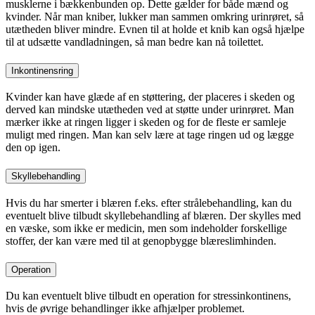
musklerne i bækkenbunden op. Dette gælder for både mænd og
kvinder. Når man kniber, lukker man sammen omkring urinrøret, så
utætheden bliver mindre. Evnen til at holde et knib kan også hjælpe
til at udsætte vandladningen, så man bedre kan nå toilettet.
Inkontinensring
Kvinder kan have glæde af en støttering, der placeres i skeden og
derved kan mindske utætheden ved at støtte under urinrøret. Man
mærker ikke at ringen ligger i skeden og for de fleste er samleje
muligt med ringen. Man kan selv lære at tage ringen ud og lægge
den op igen.
Skyllebehandling
Hvis du har smerter i blæren f.eks. efter strålebehandling, kan du
eventuelt blive tilbudt skyllebehandling af blæren. Der skylles med
en væske, som ikke er medicin, men som indeholder forskellige
stoffer, der kan være med til at genopbygge blæreslimhinden.
Operation
Du kan eventuelt blive tilbudt en operation for stressinkontinens,
hvis de øvrige behandlinger ikke afhjælper problemet.