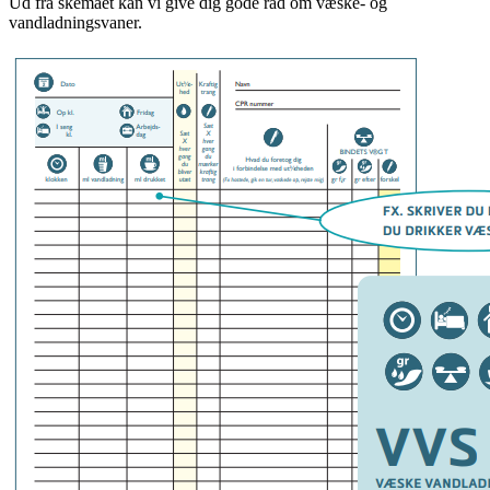
Ud fra skemaet kan vi give dig gode råd om væske- og
vandladningsvaner.