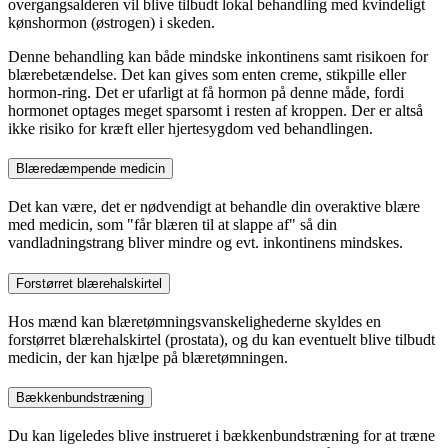
overgangsalderen vil blive tilbudt lokal behandling med kvindeligt
kønshormon (østrogen) i skeden.
Denne behandling kan både mindske inkontinens samt risikoen for
blærebetændelse. Det kan gives som enten creme, stikpille eller
hormon-ring. Det er ufarligt at få hormon på denne måde, fordi
hormonet optages meget sparsomt i resten af kroppen. Der er altså
ikke risiko for kræft eller hjertesygdom ved behandlingen.
Blæredæmpende medicin
Det kan være, det er nødvendigt at behandle din overaktive blære
med medicin, som "får blæren til at slappe af" så din
vandladningstrang bliver mindre og evt. inkontinens mindskes.
Forstørret blærehalskirtel
Hos mænd kan blæretømningsvanskelighederne skyldes en
forstørret blærehalskirtel (prostata), og du kan eventuelt blive tilbudt
medicin, der kan hjælpe på blæretømningen.
Bækkenbundstræning
Du kan ligeledes blive instrueret i bækkenbundstræning for at træne