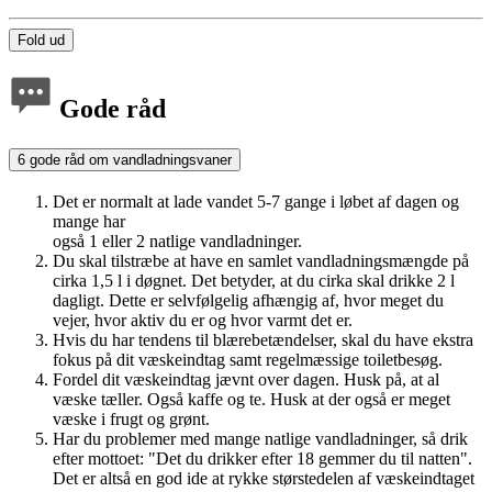
Fold ud
Gode råd
6 gode råd om vandladningsvaner
Det er normalt at lade vandet 5-7 gange i løbet af dagen og
mange har
også 1 eller 2 natlige vandladninger.
Du skal tilstræbe at have en samlet vandladningsmængde på
cirka 1,5 l i døgnet. Det betyder, at du cirka skal drikke 2 l
dagligt. Dette er selvfølgelig afhængig af, hvor meget du
vejer, hvor aktiv du er og hvor varmt det er.
Hvis du har tendens til blærebetændelser, skal du have ekstra
fokus på dit væskeindtag samt regelmæssige toiletbesøg.
Fordel dit væskeindtag jævnt over dagen. Husk på, at al
væske tæller. Også kaffe og te. Husk at der også er meget
væske i frugt og grønt.
Har du problemer med mange natlige vandladninger, så drik
efter mottoet: "Det du drikker efter 18 gemmer du til natten".
Det er altså en god ide at rykke størstedelen af væskeindtaget