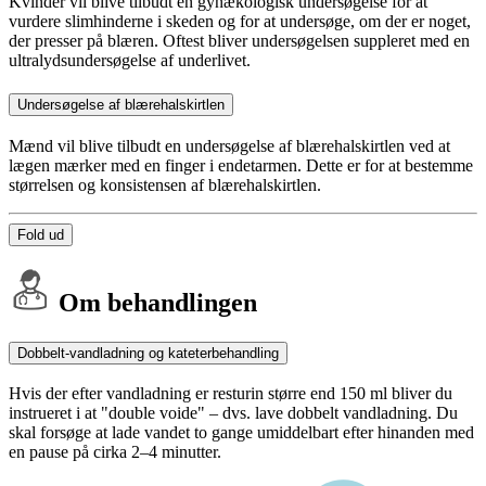
Kvinder vil blive tilbudt en gynækologisk undersøgelse for at
vurdere slimhinderne i skeden og for at undersøge, om der er noget,
der presser på blæren. Oftest bliver undersøgelsen suppleret med en
ultralydsundersøgelse af underlivet.
Undersøgelse af blærehalskirtlen
Mænd vil blive tilbudt en undersøgelse af blærehalskirtlen ved at
lægen mærker med en finger i endetarmen. Dette er for at bestemme
størrelsen og konsistensen af blærehalskirtlen.
Fold ud
Om behandlingen
Dobbelt-vandladning og kateterbehandling
Hvis der efter vandladning er resturin større end 150 ml bliver du
instrueret i at "double voide" – dvs. lave dobbelt vandladning. Du
skal forsøge at lade vandet to gange umiddelbart efter hinanden med
en pause på cirka 2–4 minutter.