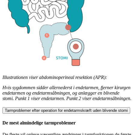
Illustrationen viser abdominoperineal resektion (APR):
Hvis sygdommen sidder allernederst i endetarmen, fjerner kirurgen
endetarmen og endetarmsåbningen, og anlægger en blivende
stomi. Punkt 1 viser endetarmen. Punkt 2 viser endetarmsåbningen.
Tarmproblemer efter operation for endetarmskræft uden blivende stomi
De mest almindelige tarmproblemer
De fleste vil opleve væsentlige ændringer i tarmfunktionen de første