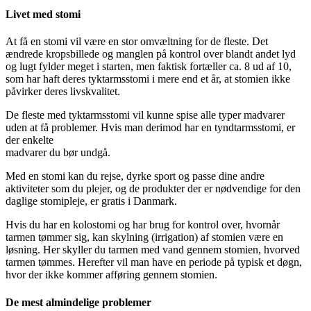
Livet med stomi
At få en stomi vil være en stor omvæltning for de fleste. Det
ændrede kropsbillede og manglen på kontrol over blandt andet lyd
og lugt fylder meget i starten, men faktisk fortæller ca. 8 ud af 10,
som har haft deres tyktarmsstomi i mere end et år, at stomien ikke
påvirker deres livskvalitet.
De fleste med tyktarmsstomi vil kunne spise alle typer madvarer
uden at få problemer. Hvis man derimod har en tyndtarmsstomi, er
der enkelte
madvarer du bør undgå.
Med en stomi kan du rejse, dyrke sport og passe dine andre
aktiviteter som du plejer, og de produkter der er nødvendige for den
daglige stomipleje, er gratis i Danmark.
Hvis du har en kolostomi og har brug for kontrol over, hvornår
tarmen tømmer sig, kan skylning (irrigation) af stomien være en
løsning. Her skyller du tarmen med vand gennem stomien, hvorved
tarmen tømmes. Herefter vil man have en periode på typisk et døgn,
hvor der ikke kommer afføring gennem stomien.
De mest almindelige problemer