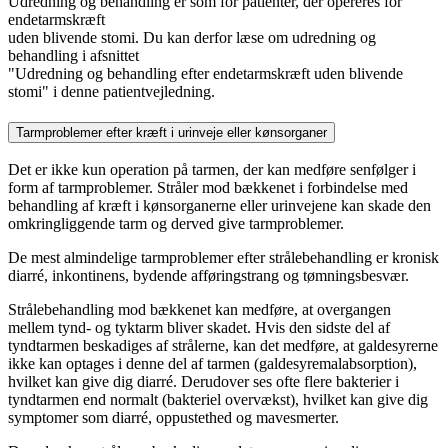
Udredning og behandling er som for patienter, der opereres for
endetarmskræft
uden blivende stomi. Du kan derfor læse om udredning og
behandling i afsnittet
"Udredning og behandling efter endetarmskræft uden blivende
stomi" i denne patientvejledning.
Tarmproblemer efter kræft i urinveje eller kønsorganer
Det er ikke kun operation på tarmen, der kan medføre senfølger i
form af tarmproblemer. Stråler mod bækkenet i forbindelse med
behandling af kræft i kønsorganerne eller urinvejene kan skade den
omkringliggende tarm og derved give tarmproblemer.
De mest almindelige tarmproblemer efter strålebehandling er kronisk
diarré, inkontinens, bydende afføringstrang og tømningsbesvær.
Strålebehandling mod bækkenet kan medføre, at overgangen
mellem tynd- og tyktarm bliver skadet. Hvis den sidste del af
tyndtarmen beskadiges af strålerne, kan det medføre, at galdesyrerne
ikke kan optages i denne del af tarmen (galdesyremalabsorption),
hvilket kan give dig diarré. Derudover ses ofte flere bakterier i
tyndtarmen end normalt (bakteriel overvækst), hvilket kan give dig
symptomer som diarré, oppustethed og mavesmerter.