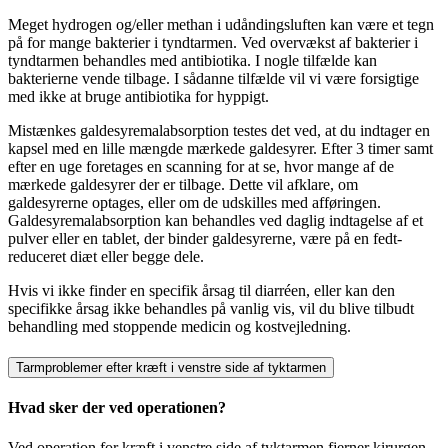
Meget hydrogen og/eller methan i udåndingsluften kan være et tegn
på for mange bakterier i tyndtarmen. Ved overvækst af bakterier i
tyndtarmen behandles med antibiotika. I nogle tilfælde kan
bakterierne vende tilbage. I sådanne tilfælde vil vi være forsigtige
med ikke at bruge antibiotika for hyppigt.
Mistænkes galdesyremalabsorption testes det ved, at du indtager en
kapsel med en lille mængde mærkede galdesyrer. Efter 3 timer samt
efter en uge foretages en scanning for at se, hvor mange af de
mærkede galdesyrer der er tilbage. Dette vil afklare, om
galdesyrerne optages, eller om de udskilles med afføringen.
Galdesyremalabsorption kan behandles ved daglig indtagelse af et
pulver eller en tablet, der binder galdesyrerne, være på en fedt-
reduceret diæt eller begge dele.
Hvis vi ikke finder en specifik årsag til diarréen, eller kan den
specifikke årsag ikke behandles på vanlig vis, vil du blive tilbudt
behandling med stoppende medicin og kostvejledning.
Tarmproblemer efter kræft i venstre side af tyktarmen
Hvad sker der ved operationen?
Ved operation for kræft i venstre side af tyktarmen fjerner kirurgen