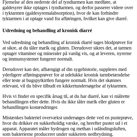
Fjernelse af den nederste del af tyndtarmen kan medføre, at
galdesyrer ikke optages i tyndtarmen, og derfor passerer videre over
i tyktarmen (galdesyremalabsorption), hvor de kan forhindre
tyktarmen i at optage vand fra afføringen, hvilket kan give diarré.
Udredning og behandling af kronisk diarré
Ved udredning og behandling af kronisk diarré tages blodprøver for
at sikre, at du tåler mælk og gluten. Derudover sikres det, at tarmen
optager vitaminer og mineraler på vanlig vis, og at leveren, nyrerne
og immunsystemet fungerer normalt.
Derudover kan der, afhængigt af din sygehistorie, suppleres med
yderligere afføringsprøver for at udelukke kronisk tarmbetændelse
eller teste at bugspytkirtlen fungere normalt. Hvis det skønnes
relevant, vil du blive tilbudt en kikkertundersøgelse af tyktarmen.
Hvis vi finder en specifik årsag til, at du har diarré, kan vi målrette
behandlingen efter dette. Hvis du ikke tåler mælk eller gluten er
behandlingen kostændringer.
Mistænkes bakteriel overvækst undersøges dette ved en pusteprøve,
hvor du drikker en sukkerholdig væske, og herefter puster ud i et
apparat. Apparatet måler hydrogen og methan i udåndingsluften,
som bakterierne producerer under sukkerets nedbrydning.