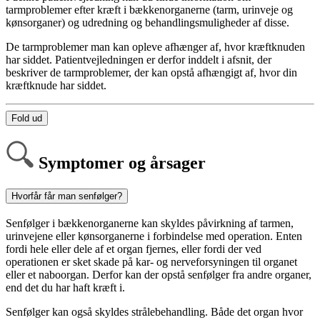
tarmproblemer efter kræft i bækkenorganerne (tarm, urinveje og
kønsorganer) og udredning og behandlingsmuligheder af disse.
De tarmproblemer man kan opleve afhænger af, hvor kræftknuden
har siddet. Patientvejledningen er derfor inddelt i afsnit, der
beskriver de tarmproblemer, der kan opstå afhængigt af, hvor din
kræftknude har siddet.
Fold ud
Symptomer og årsager
Hvorfår får man senfølger?
Senfølger i bækkenorganerne kan skyldes påvirkning af tarmen,
urinvejene eller kønsorganerne i forbindelse med operation. Enten
fordi hele eller dele af et organ fjernes, eller fordi der ved
operationen er sket skade på kar- og nerveforsyningen til organet
eller et naboorgan. Derfor kan der opstå senfølger fra andre organer,
end det du har haft kræft i.
Senfølger kan også skyldes strålebehandling. Både det organ hvor