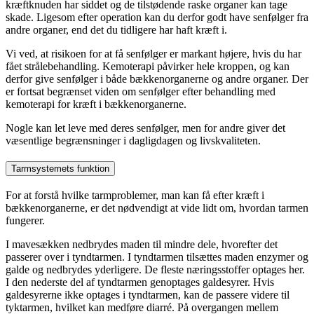
kræftknuden har siddet og de tilstødende raske organer kan tage
skade. Ligesom efter operation kan du derfor godt have senfølger fra
andre organer, end det du tidligere har haft kræft i.
Vi ved, at risikoen for at få senfølger er markant højere, hvis du har
fået strålebehandling. Kemoterapi påvirker hele kroppen, og kan
derfor give senfølger i både bækkenorganerne og andre organer. Der
er fortsat begrænset viden om senfølger efter behandling med
kemoterapi for kræft i bækkenorganerne.
Nogle kan let leve med deres senfølger, men for andre giver det
væsentlige begrænsninger i dagligdagen og livskvaliteten.
Tarmsystemets funktion
For at forstå hvilke tarmproblemer, man kan få efter kræft i
bækkenorganerne, er det nødvendigt at vide lidt om, hvordan tarmen
fungerer.
I mavesækken nedbrydes maden til mindre dele, hvorefter det
passerer over i tyndtarmen. I tyndtarmen tilsættes maden enzymer og
galde og nedbrydes yderligere. De fleste næringsstoffer optages her.
I den nederste del af tyndtarmen genoptages galdesyrer. Hvis
galdesyrerne ikke optages i tyndtarmen, kan de passere videre til
tyktarmen, hvilket kan medføre diarré. På overgangen mellem