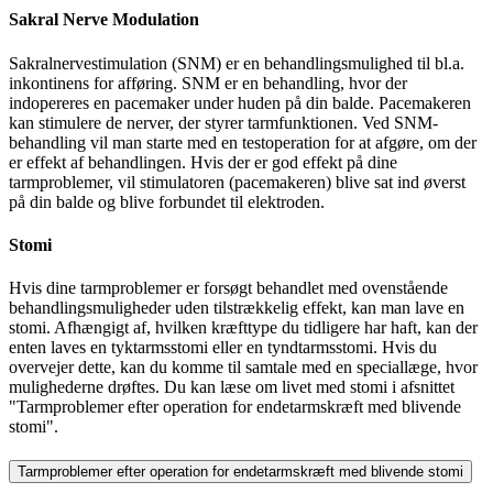
Sakral Nerve Modulation
Sakralnervestimulation (SNM) er en behandlingsmulighed til bl.a.
inkontinens for afføring. SNM er en behandling, hvor der
indopereres en pacemaker under huden på din balde. Pacemakeren
kan stimulere de nerver, der styrer tarmfunktionen. Ved SNM-
behandling vil man starte med en testoperation for at afgøre, om der
er effekt af behandlingen. Hvis der er god effekt på dine
tarmproblemer, vil stimulatoren (pacemakeren) blive sat ind øverst
på din balde og blive forbundet til elektroden.
Stomi
Hvis dine tarmproblemer er forsøgt behandlet med ovenstående
behandlingsmuligheder uden tilstrækkelig effekt, kan man lave en
stomi. Afhængigt af, hvilken kræfttype du tidligere har haft, kan der
enten laves en tyktarmsstomi eller en tyndtarmsstomi. Hvis du
overvejer dette, kan du komme til samtale med en speciallæge, hvor
mulighederne drøftes. Du kan læse om livet med stomi i afsnittet
"Tarmproblemer efter operation for endetarmskræft med blivende
stomi".
Tarmproblemer efter operation for endetarmskræft med blivende stomi