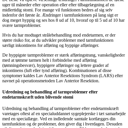
uger til måneder efter operation eller efter tilbagelægning af en
midlertidig stomi. For mange vil funktionen bedres af sig selv
indenfor det første år. Ændringer i tarmfunktionen på lang sigt er
dog meget hyppig og ses hos 8 ud af 10, hvoraf op til 5 ud af 10 har
svære tarmproblemer.
Hvis du har modtaget strålebehandling mod endetarmen, er der
større risiko for, at du udvikler problemer med tarmfunktionen
særligt inkontinens for afføring og hyppige afføringer.
De hyppigste tarmproblemer er stærk afføringstrang, vanskeligheder
med at tømme tarmen helt i forbindelse med afføring
(tømningsbesvær), hyppigere afføringer og lettere grader af
inkontinens (luft eller tynd afføring). Kombinationen af disse
symptomer kaldes Lav Anterior Resektions Syndrom (LARS) efter
navnet på operationsmetoden Lav Anterior Resektion.
Udredning og behandling af tarmproblemer efter
endetarmskræft uden blivende stomi
Udredning og behandling af tarmproblemer efter endetarmskræft
varetages oftest af en specialuddannet sygeplejerske i tæt samarbejde
med en speciallæge. Ved en indledende samtale kortlægges din
tarmfunktion og de problemer, den giver dig i hverdagen. Desuden