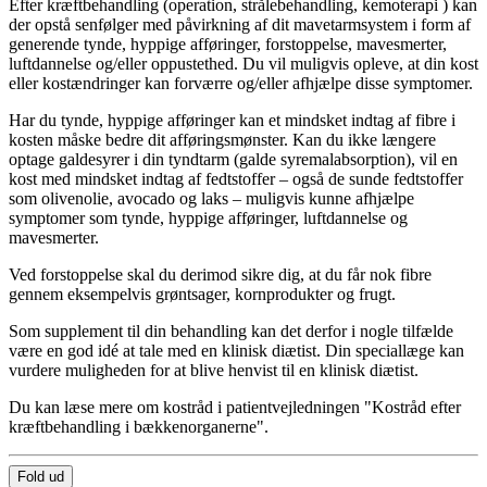
Efter kræftbehandling (operation, strålebehandling, kemoterapi ) kan
der opstå senfølger med påvirkning af dit mavetarmsystem i form af
generende tynde, hyppige afføringer, forstoppelse, mavesmerter,
luftdannelse og/eller oppustethed. Du vil muligvis opleve, at din kost
eller kostændringer kan forværre og/eller afhjælpe disse symptomer.
Har du tynde, hyppige afføringer kan et mindsket indtag af fibre i
kosten måske bedre dit afføringsmønster. Kan du ikke længere
optage galdesyrer i din tyndtarm (galde syremalabsorption), vil en
kost med mindsket indtag af fedtstoffer – også de sunde fedtstoffer
som olivenolie, avocado og laks – muligvis kunne afhjælpe
symptomer som tynde, hyppige afføringer, luftdannelse og
mavesmerter.
Ved forstoppelse skal du derimod sikre dig, at du får nok fibre
gennem eksempelvis grøntsager, kornprodukter og frugt.
Som supplement til din behandling kan det derfor i nogle tilfælde
være en god idé at tale med en klinisk diætist. Din speciallæge kan
vurdere muligheden for at blive henvist til en klinisk diætist.
Du kan læse mere om kostråd i patientvejledningen "Kostråd efter
kræftbehandling i bækkenorganerne".
Fold ud