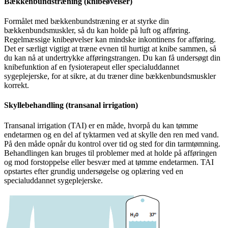
Bækkenbundstræning (knibeøvelser)
Formålet med bækkenbundstræning er at styrke din
bækkenbundsmuskler, så du kan holde på luft og afføring.
Regelmæssige knibeøvelser kan mindske inkontinens for afføring.
Det er særligt vigtigt at træne evnen til hurtigt at knibe sammen, så
du kan nå at undertrykke afføringstrangen. Du kan få undersøgt din
knibefunktion af en fysioterapeut eller specialuddannet
sygeplejerske, for at sikre, at du træner dine bækkenbundsmuskler
korrekt.
Skyllebehandling (transanal irrigation)
Transanal irrigation (TAI) er en måde, hvorpå du kan tømme
endetarmen og en del af tyktarmen ved at skylle den ren med vand.
På den måde opnår du kontrol over tid og sted for din tarmtømning.
Behandlingen kan bruges til problemer med at holde på afføringen
og mod forstoppelse eller besvær med at tømme endetarmen. TAI
opstartes efter grundig undersøgelse og oplæring ved en
specialuddannet sygeplejerske.