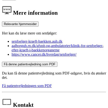
Mere information
Relevante hjemmesider
Her kan du læse mere om senfølger:
senfoelger-kraeft-baekken.auh.dk
aalborguh.rn.dk/afsnit-og-ambulatorier/klinik-for-senfoelger-
efter-kraeft-i-baekkenorganerne
https://www.cancer.dk/hverdag/senfoelger/
Få denne patientvejledning som PDF
Du kan få denne patientvejledning som PDF-udgave, hvis du ønsker
det.
Få patientvejledningen som PDF
Kontakt