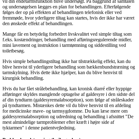
vil din endetarmsfunktion blive undersøgt. På baggrund af samtalen
og undersøgelsen lægges en plan for behandlingen. Efterfølgende
følges der op på effekten af behandlingen telefonisk eller ved
fremmøde, hvor yderligere tiltag kan startes, hvis der ikke har været
den ønskede effekt af behandlingen.
Mange får en betydelig forbedret livskvalitet ved simple tiltag som
f.eks. kostændringer, behandling med afføringsregulerende midler,
mini lavement og instruktion i tarmtømning og siddestilling ved
toiletbesøg.
Hvis simple behandlingstiltag ikke har tilstrækkelig effekt, kan du
blive henvist til yderligere behandling som bækkenbundstræning og
tarmskylning. Hvis dette ikke hjælper, kan du blive henvist til
kirurgisk behandling.
Hvis du har fået strålebehandling, kan kronisk diarré eller hyppige
afføringer skyldes manglende optagelse af galdesyre i den sidste del
af din tyndtarm (galdesyremalabsorption), som følge af stråleskader
på tyndtarmen. Mistænkes dette vil du blive henvist til en afdeling
for medicinske mave- og tarmsygdomme. Du kan læse mere om
galdesyremalabsorption og udredning og behandling i afsnittet "De
mest almindelige tarmproblemer efter kræft i højre side af
tyktarmen" i denne patientvejledning.