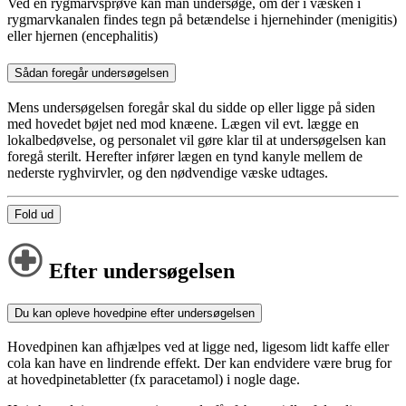
Ved en rygmarvsprøve kan man undersøge, om der i væsken i
rygmarvkanalen findes tegn på betændelse i hjernehinder (menigitis)
eller hjernen (encephalitis)
Sådan foregår undersøgelsen
Mens undersøgelsen foregår skal du sidde op eller ligge på siden
med hovedet bøjet ned mod knæene. Lægen vil evt. lægge en
lokalbedøvelse, og personalet vil gøre klar til at undersøgelsen kan
foregå sterilt. Herefter infører lægen en tynd kanyle mellem de
nederste ryghvirvler, og den nødvendige væske udtages.
Fold ud
Efter undersøgelsen
Du kan opleve hovedpine efter undersøgelsen
Hovedpinen kan afhjælpes ved at ligge ned, ligesom lidt kaffe eller
cola kan have en lindrende effekt. Der kan endvidere være brug for
at hovedpinetabletter (fx paracetamol) i nogle dage.