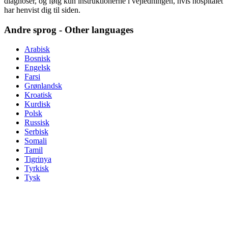
diagnoser, og følg kun instruktionerne i vejledningen, hvis hospitalet
har henvist dig til siden.
Andre sprog - Other languages
Arabisk
Bosnisk
Engelsk
Farsi
Grønlandsk
Kroatisk
Kurdisk
Polsk
Russisk
Serbisk
Somali
Tamil
Tigrinya
Tyrkisk
Tysk