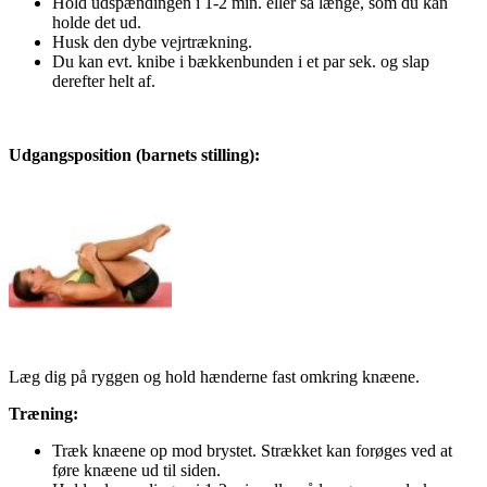
Hold udspændingen i 1-2 min. eller så længe, som du kan
holde det ud.
Husk den dybe vejrtrækning.
Du kan evt. knibe i bækkenbunden i et par sek. og slap
derefter helt af.
Udgangsposition (barnets stilling):
Læg dig på ryggen og hold hænderne fast omkring knæene.
Træning:
Træk knæene op mod brystet. Strækket kan forøges ved at
føre knæene ud til siden.