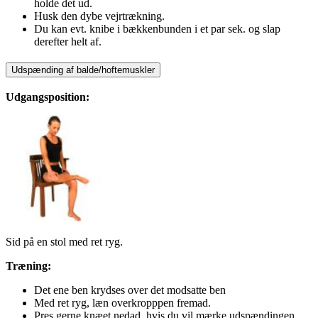
holde det ud.
Husk den dybe vejrtrækning.
Du kan evt. knibe i bækkenbunden i et par sek. og slap
derefter helt af.
Udspænding af balde/hoftemuskler
Udgangsposition:
Sid på en stol med ret ryg.
Træning:
Det ene ben krydses over det modsatte ben
Med ret ryg, læn overkropppen fremad.
Pres gerne knæet nedad, hvis du vil mærke udspændingen