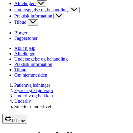
Afdelinger
Undersøgelse og behandling
Praktisk information
Tilbud
Borger
Fagpersoner
Akut hjælp
Afdelinger
Undersøgelse og behandling
Praktisk information
Tilbud
Om hjemmesiden
Patientvejledninger
Fysio- og Ergoterapi
Underliv og bækken
Underliv
Smerter i underlivet
Udskriv