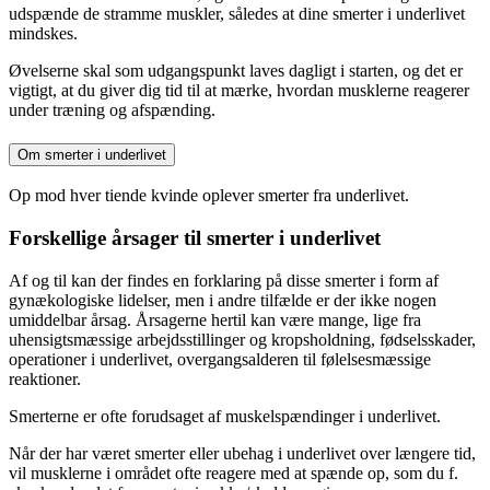
udspænde de stramme muskler, således at dine smerter i underlivet
mindskes.
Øvelserne skal som udgangspunkt laves dagligt i starten, og det er
vigtigt, at du giver dig tid til at mærke, hvordan musklerne reagerer
under træning og afspænding.
Om smerter i underlivet
Op mod hver tiende kvinde oplever smerter fra underlivet.
Forskellige årsager til smerter i underlivet
Af og til kan der findes en forklaring på disse smerter i form af
gynækologiske lidelser, men i andre tilfælde er der ikke nogen
umiddelbar årsag. Årsagerne hertil kan være mange, lige fra
uhensigtsmæssige arbejdsstillinger og kropsholdning, fødselsskader,
operationer i underlivet, overgangsalderen til følelsesmæssige
reaktioner.
Smerterne er ofte forudsaget af muskelspændinger i underlivet.
Når der har været smerter eller ubehag i underlivet over længere tid,
vil musklerne i området ofte reagere med at spænde op, som du f.