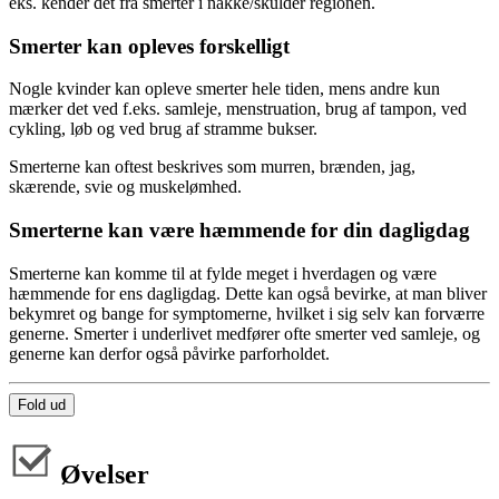
eks. kender det fra smerter i nakke/skulder regionen.
Smerter kan opleves forskelligt
Nogle kvinder kan opleve smerter hele tiden, mens andre kun
mærker det ved f.eks. samleje, menstruation, brug af tampon, ved
cykling, løb og ved brug af stramme bukser.
Smerterne kan oftest beskrives som murren, brænden, jag,
skærende, svie og muskelømhed.
Smerterne kan være hæmmende for din dagligdag
Smerterne kan komme til at fylde meget i hverdagen og være
hæmmende for ens dagligdag. Dette kan også bevirke, at man bliver
bekymret og bange for symptomerne, hvilket i sig selv kan forværre
generne. Smerter i underlivet medfører ofte smerter ved samleje, og
generne kan derfor også påvirke parforholdet.
Fold ud
Øvelser