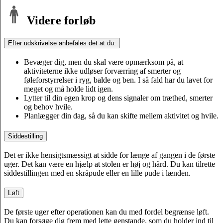
Videre forløb
Efter udskrivelse anbefales det at du:
Bevæger dig, men du skal være opmærksom på, at
aktiviteterne ikke udløser forværring af smerter og
føleforstyrrelser i ryg, balde og ben. I så fald har du lavet for
meget og må holde lidt igen.
Lytter til din egen krop og dens signaler om træthed, smerter
og behov hvile.
Planlægger din dag, så du kan skifte mellem aktivitet og hvile.
Siddestilling
Det er ikke hensigtsmæssigt at sidde for længe af gangen i de første
uger. Det kan være en hjælp at stolen er høj og hård. Du kan tilrette
siddestillingen med en skråpude eller en lille pude i lænden.
Løft
De første uger efter operationen kan du med fordel begrænse løft.
Du kan forsøge dig frem med lette genstande, som du holder ind til