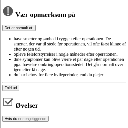
Vær opmærksom på
Det er normalt at:
have smerter og ømhed i ryggen efter operationen. De
smerter, der var til stede før operationen, vil ofte først klinge af
efter nogen tid.
opleve føleforstyrrelser i nogle måneder efter operationen.
dine symptomer kan blive værre et par dage efter operationen
pga. hævelse omkring operationsstedet. Det går normalt over
igen efter få dage.
du har behov for flere hvileperioder, end du plejer.
Fold ud
Øvelser
Hvis du er sengeliggende