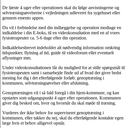
De første 4 uger efter operationen skal du følge anvisningerne og
selvtræningsøvelserne i vejledningen udleveret fra sygehuset eller
gennem emento appen.
Du vil i forbindelse med din indlæggelse og operation modtage en
indkaldelse i din E-boks, til en videokonsultation med en af vores
fysioterapeuter ca. 5-6 dage efter din operation.
Indkaldelsesbrevet indeholder alt nødvendig information omkring
tidspunkter, flytning af tid, guide til videoforum eller eventuelt
aflysninger mm.
Under videokonsultationen får du mulighed for at stille spørgsmål til
fysioterapeuten samt i samarbejde finde ud af hvad der giver bedst
mening for dig i det efterfølgende forløb: genoptræning i
kommunen, selvtræningsøvelser eller afslutning.
Genoptræningen vil i så fald foregå i din hjem-kommune, og kan
opstartes som udgangspunkt 4 uger efter operationen. Kommunen
giver dig besked om, hvor og hvornår du skal møde til træning.
Vurderes der ikke behov for superviseret genoptræning i
kommunen, eller takker du nej, skal du efterfølgende kontakte egen
læge hvis et behov alligevel opstår.