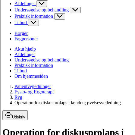
Afdelinger
Undersøgelse og behandling
Praktisk information
Tilbud
Borger
Fagpersoner
Akut hjælp
Afdelinger
Undersøgelse og behandling
Praktisk information
Tilbud
Om hjemmesiden
Patientvejledninger
Fysio- og Ergoterapi
Ryg
Operation for diskusprolaps i lænden; øvelsesvejledning
Udskriv
Operation for diskusprolaps i