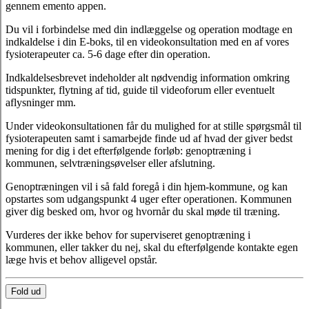
gennem emento appen.
Du vil i forbindelse med din indlæggelse og operation modtage en
indkaldelse i din E-boks, til en videokonsultation med en af vores
fysioterapeuter ca. 5-6 dage efter din operation.
Indkaldelsesbrevet indeholder alt nødvendig information omkring
tidspunkter, flytning af tid, guide til videoforum eller eventuelt
aflysninger mm.
Under videokonsultationen får du mulighed for at stille spørgsmål til
fysioterapeuten samt i samarbejde finde ud af hvad der giver bedst
mening for dig i det efterfølgende forløb: genoptræning i
kommunen, selvtræningsøvelser eller afslutning.
Genoptræningen vil i så fald foregå i din hjem-kommune, og kan
opstartes som udgangspunkt 4 uger efter operationen. Kommunen
giver dig besked om, hvor og hvornår du skal møde til træning.
Vurderes der ikke behov for superviseret genoptræning i
kommunen, eller takker du nej, skal du efterfølgende kontakte egen
læge hvis et behov alligevel opstår.
Fold ud