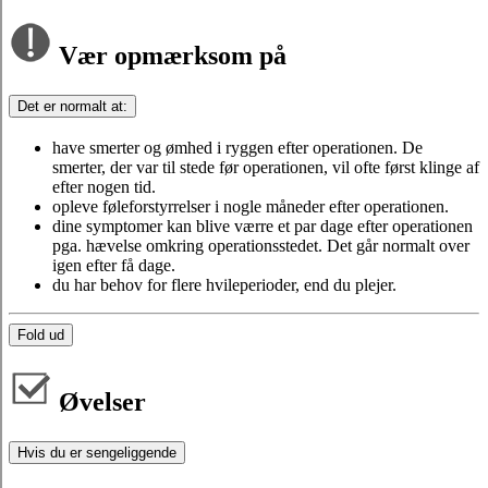
Vær opmærksom på
Det er normalt at:
have smerter og ømhed i ryggen efter operationen. De
smerter, der var til stede før operationen, vil ofte først klinge af
efter nogen tid.
opleve føleforstyrrelser i nogle måneder efter operationen.
dine symptomer kan blive værre et par dage efter operationen
pga. hævelse omkring operationsstedet. Det går normalt over
igen efter få dage.
du har behov for flere hvileperioder, end du plejer.
Fold ud
Øvelser
Hvis du er sengeliggende