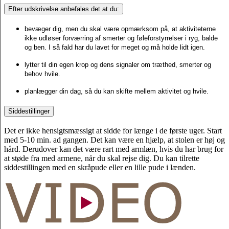
Efter udskrivelse anbefales det at du:
bevæger dig
, men du skal være opmærksom på, at aktiviteterne
ikke udløser forværring af smerter og føleforstyrrelser i ryg, balde
og ben. I så fald har du lavet for meget og må holde lidt igen.
lyt
ter
til din egen krop og dens signaler om træthed, smerter
og
behov hvile
.
planlæg
ger
din dag, så du kan skifte mellem aktivitet og hvile.
Siddestillinger
Det er ikke hensigtsmæssigt at sidde for længe i de første uger. Start
med 5-10 min. ad gangen. Det kan være en hjælp, at stolen er høj og
hård. Derudover kan det være rart med armlæn, hvis du har brug for
at støde fra med armene, når du skal rejse dig. Du kan tilrette
siddestillingen med en skråpude eller en lille pude i lænden.