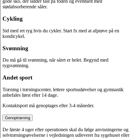
gode sko, der sidder fast på foden og eventuelt med
stødabsorberende såler.
Cykling
Sid med ret ryg hvis du cykler. Start fx med at afprøve på en
kondicykel.
Svømning
Du må gå til svømning, når såret er helet. Begynd med
rygsvømning.
Andet sport
Træning i træningscenter, lettere sportsudøvelser og gymnastik
anbefales først efter 14 dage.
Kontaktsport må genoptages efter 3-4 måneder.
Genoptræning
De første 4 uger efter operationen skal du følge anvisningerne og
selvtræningsøvelserne i vejledningen udleveret fra sygehuset eller