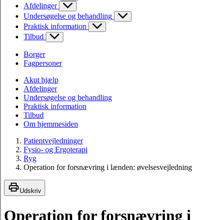
Afdelinger
Undersøgelse og behandling
Praktisk information
Tilbud
Borger
Fagpersoner
Akut hjælp
Afdelinger
Undersøgelse og behandling
Praktisk information
Tilbud
Om hjemmesiden
Patientvejledninger
Fysio- og Ergoterapi
Ryg
Operation for forsnævring i lænden: øvelsesvejledning
Udskriv
Operation for forsnævring i