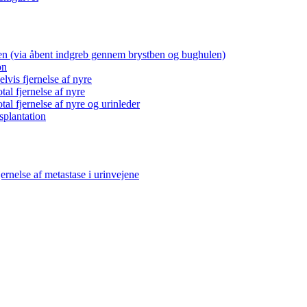
yren (via åbent indgreb gennem brystben og bughulen)
on
lvis fjernelse af nyre
tal fjernelse af nyre
tal fjernelse af nyre og urinleder
splantation
ernelse af metastase i urinvejene