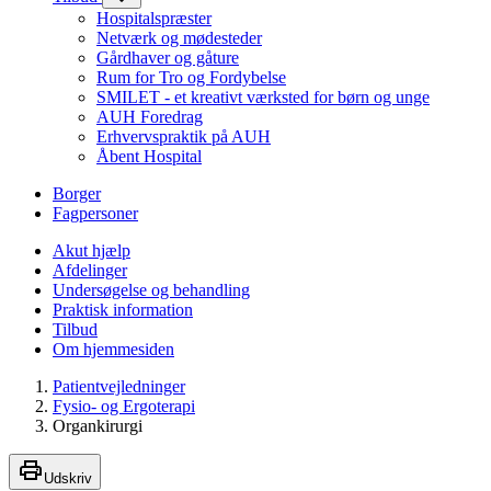
Hospitalspræster
Netværk og mødesteder
Gårdhaver og gåture
Rum for Tro og Fordybelse
SMILET - et kreativt værksted for børn og unge
AUH Foredrag
Erhvervspraktik på AUH
Åbent Hospital
Borger
Fagpersoner
Akut hjælp
Afdelinger
Undersøgelse og behandling
Praktisk information
Tilbud
Om hjemmesiden
Patientvejledninger
Fysio- og Ergoterapi
Organkirurgi
Udskriv