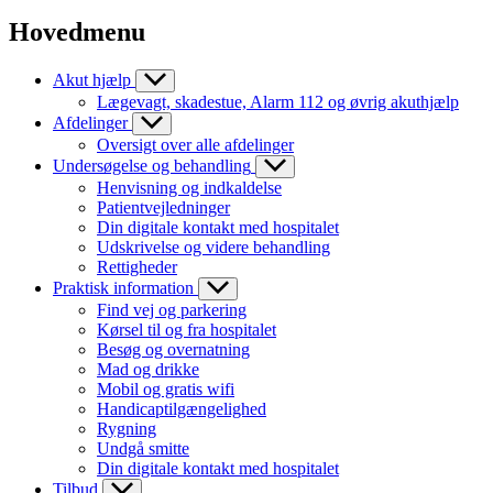
Hovedmenu
Akut hjælp
Lægevagt, skadestue, Alarm 112 og øvrig akuthjælp
Afdelinger
Oversigt over alle afdelinger
Undersøgelse og behandling
Henvisning og indkaldelse
Patientvejledninger
Din digitale kontakt med hospitalet
Udskrivelse og videre behandling
Rettigheder
Praktisk information
Find vej og parkering
Kørsel til og fra hospitalet
Besøg og overnatning
Mad og drikke
Mobil og gratis wifi
Handicaptilgængelighed
Rygning
Undgå smitte
Din digitale kontakt med hospitalet
Tilbud