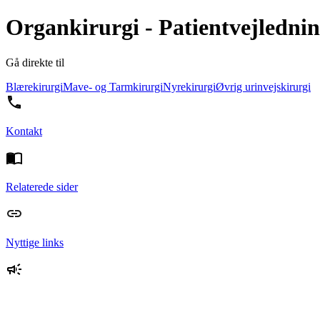
Organkirurgi - Patientvejledni
Gå direkte til
Blærekirurgi
Mave- og Tarmkirurgi
Nyrekirurgi
Øvrig urinvejskirurgi
Kontakt
Relaterede sider
Nyttige links