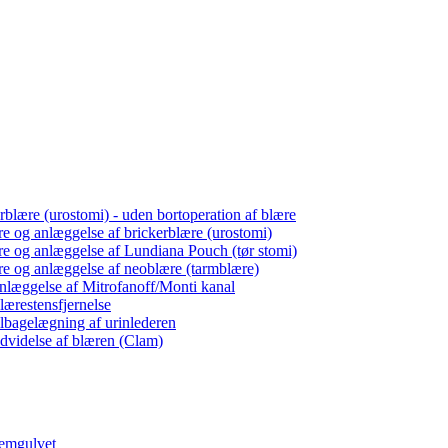
erblære (urostomi) - uden bortoperation af blære
ære og anlæggelse af brickerblære (urostomi)
ære og anlæggelse af Lundiana Pouch (tør stomi)
ære og anlæggelse af neoblære (tarmblære)
anlæggelse af Mitrofanoff/Monti kanal
lærestensfjernelse
ilbagelægning af urinlederen
udvidelse af blæren (Clam)
lemgulvet