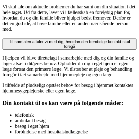
Vi skal tale om aktuelle problemer du har samt om din situation i det
hele taget. Ud fra dette, laver vi i fællesskab en foreløbig plan for,
hvordan du og din familie bliver hjulpet bedst fremover. Derfor er
det en god idé, at have familie eller en anden nærtstående person
med.
Til samtalen aftaler vi med dig, hvordan den fremtidige kontakt skal
foregå
Hjælpen vil blive tilrettelagt i samarbejde med dig og din familie og
tager afsæt i dit/jeres behov. Opholder du dig i eget hjem er egen
læge fortsat den primære læge. Vi tilstræber at pleje og behandling
foregår i tæt samarbejde med hjemmepleje og egen læge.
I tilfælde af pludseligt opstået behov for besøg i hjemmet kontaktes
hjemmesygeplejerske eller egen læge.
Din kontakt til os kan være på følgende måder:
telefonisk
ambulant besøg
besøg i eget hjem
forbindelse med hospitalsindlæggelse