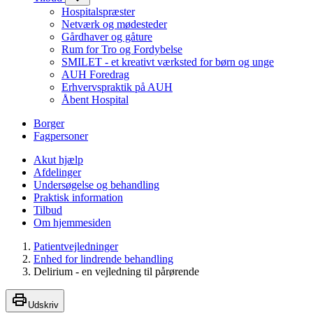
Hospitalspræster
Netværk og mødesteder
Gårdhaver og gåture
Rum for Tro og Fordybelse
SMILET - et kreativt værksted for børn og unge
AUH Foredrag
Erhvervspraktik på AUH
Åbent Hospital
Borger
Fagpersoner
Akut hjælp
Afdelinger
Undersøgelse og behandling
Praktisk information
Tilbud
Om hjemmesiden
Patientvejledninger
Enhed for lindrende behandling
Delirium - en vejledning til pårørende
Udskriv