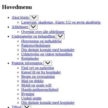
Hovedmenu
Akut hjælp
Lægevagt, skadestue, Alarm 112 og øvrig akuthjælp
Afdelinger
Oversigt over alle afdelinger
Undersøgelse og behandling
Henvisning og indkaldelse
Patientvejledninger
Din digitale kontakt med hospitalet
Udskrivelse og videre behandling
Rettigheder
Praktisk information
Find vej og parkering
Kørsel til og fra hospitalet
Besøg og overnatning
Mad og drikke
Mobil og gratis wifi
Handicaptilgængelighed
Rygning
Undgå smitte
Din digitale kontakt med hospitalet
Tilbud