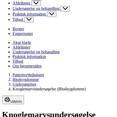
Afdelinger
Undersøgelse og behandling
Praktisk information
Tilbud
Borger
Fagpersoner
Akut hjælp
Afdelinger
Undersøgelse og behandling
Praktisk information
Tilbud
Om hjemmesiden
Patientvejledninger
Blodsygdomme
Undersøgelser
Knoglemarvsundersøgelse (Blodsygdomme)
Udskriv
Knoglemarvsundersøgelse