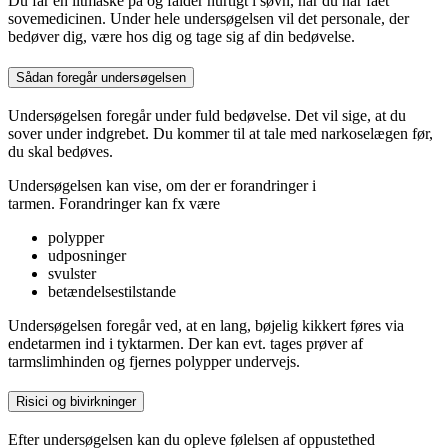
Du får en iltmaske på og falder hurtigt i søvn, når du har fået
sovemedicinen. Under hele undersøgelsen vil det personale, der
bedøver dig, være hos dig og tage sig af din bedøvelse.
Sådan foregår undersøgelsen
Undersøgelsen foregår under fuld bedøvelse. Det vil sige, at du
sover under indgrebet. Du kommer til at tale med narkoselægen før,
du skal bedøves.
Undersøgelsen kan vise, om der er forandringer i
tarmen. Forandringer kan fx være
polypper
udposninger
svulster
betændelsestilstande
Undersøgelsen foregår ved, at en lang, bøjelig kikkert føres via
endetarmen ind i tyktarmen. Der kan evt. tages prøver af
tarmslimhinden og fjernes polypper undervejs.
Risici og bivirkninger
Efter undersøgelsen kan du opleve følelsen af oppustethed