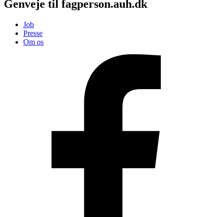
Genveje til fagperson.auh.dk
Job
Presse
Om os