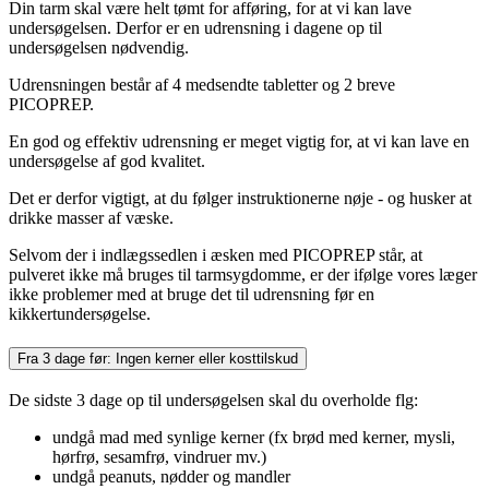
Din tarm skal være helt tømt for afføring, for at vi kan lave
undersøgelsen. Derfor er en udrensning i dagene op til
undersøgelsen nødvendig.
Udrensningen består af 4 medsendte tabletter og 2 breve
PICOPREP.
En god og effektiv udrensning er meget vigtig for, at vi kan lave en
undersøgelse af god kvalitet.
Det er derfor vigtigt, at du følger instruktionerne nøje - og husker at
drikke masser af væske.
Selvom der i indlægssedlen i æsken med PICOPREP står, at
pulveret ikke må bruges til tarmsygdomme, er der ifølge vores læger
ikke problemer med at bruge det til udrensning før en
kikkertundersøgelse.
Fra 3 dage før: Ingen kerner eller kosttilskud
De sidste 3 dage op til undersøgelsen skal du overholde flg:
undgå mad med synlige kerner (fx brød med kerner, mysli,
hørfrø, sesamfrø, vindruer mv.)
undgå peanuts, nødder og mandler