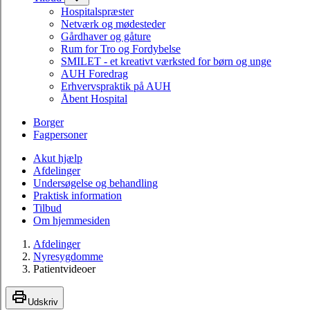
Hospitalspræster
Netværk og mødesteder
Gårdhaver og gåture
Rum for Tro og Fordybelse
SMILET - et kreativt værksted for børn og unge
AUH Foredrag
Erhvervspraktik på AUH
Åbent Hospital
Borger
Fagpersoner
Akut hjælp
Afdelinger
Undersøgelse og behandling
Praktisk information
Tilbud
Om hjemmesiden
Afdelinger
Nyresygdomme
Patientvideoer
Udskriv