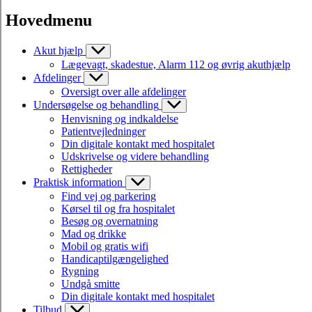
Hovedmenu
Akut hjælp
Lægevagt, skadestue, Alarm 112 og øvrig akuthjælp
Afdelinger
Oversigt over alle afdelinger
Undersøgelse og behandling
Henvisning og indkaldelse
Patientvejledninger
Din digitale kontakt med hospitalet
Udskrivelse og videre behandling
Rettigheder
Praktisk information
Find vej og parkering
Kørsel til og fra hospitalet
Besøg og overnatning
Mad og drikke
Mobil og gratis wifi
Handicaptilgængelighed
Rygning
Undgå smitte
Din digitale kontakt med hospitalet
Tilbud