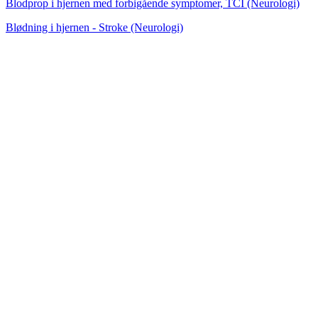
Blodprop i hjernen med forbigående symptomer, TCI (Neurologi)
Blødning i hjernen - Stroke (Neurologi)