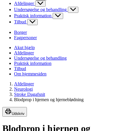
Afdelinger
Undersøgelse og behandling
Praktisk information
Tilbud
Borger
Fagpersoner
Akut hjælp
Afdelinger
Undersøgelse og behandling
Praktisk information
Tilbud
Om hjemmesiden
Afdelinger
Neurologi
Stroke Dagafsnit
Blodprop i hjernen og hjerneblødning
Udskriv
Blodprop i hjernen og