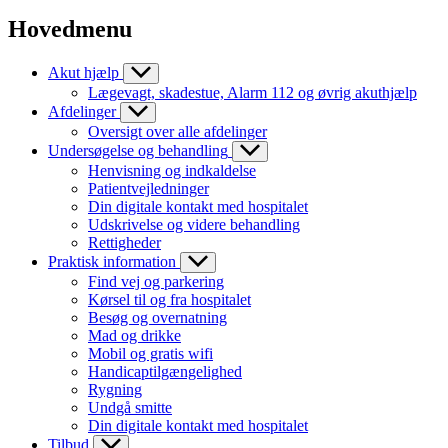
Hovedmenu
Akut hjælp
Lægevagt, skadestue, Alarm 112 og øvrig akuthjælp
Afdelinger
Oversigt over alle afdelinger
Undersøgelse og behandling
Henvisning og indkaldelse
Patientvejledninger
Din digitale kontakt med hospitalet
Udskrivelse og videre behandling
Rettigheder
Praktisk information
Find vej og parkering
Kørsel til og fra hospitalet
Besøg og overnatning
Mad og drikke
Mobil og gratis wifi
Handicaptilgængelighed
Rygning
Undgå smitte
Din digitale kontakt med hospitalet
Tilbud