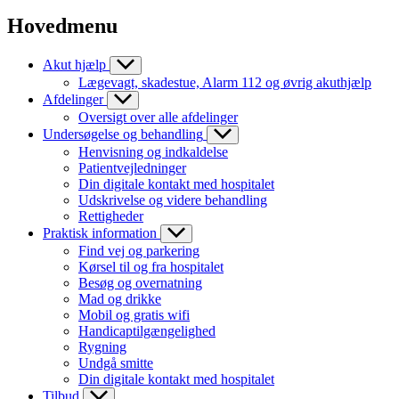
Hovedmenu
Akut hjælp
Lægevagt, skadestue, Alarm 112 og øvrig akuthjælp
Afdelinger
Oversigt over alle afdelinger
Undersøgelse og behandling
Henvisning og indkaldelse
Patientvejledninger
Din digitale kontakt med hospitalet
Udskrivelse og videre behandling
Rettigheder
Praktisk information
Find vej og parkering
Kørsel til og fra hospitalet
Besøg og overnatning
Mad og drikke
Mobil og gratis wifi
Handicaptilgængelighed
Rygning
Undgå smitte
Din digitale kontakt med hospitalet
Tilbud