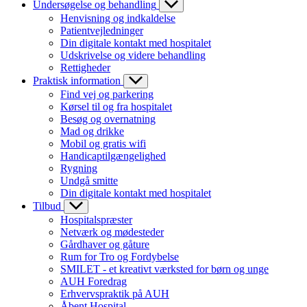
Undersøgelse og behandling
Henvisning og indkaldelse
Patientvejledninger
Din digitale kontakt med hospitalet
Udskrivelse og videre behandling
Rettigheder
Praktisk information
Find vej og parkering
Kørsel til og fra hospitalet
Besøg og overnatning
Mad og drikke
Mobil og gratis wifi
Handicaptilgængelighed
Rygning
Undgå smitte
Din digitale kontakt med hospitalet
Tilbud
Hospitalspræster
Netværk og mødesteder
Gårdhaver og gåture
Rum for Tro og Fordybelse
SMILET - et kreativt værksted for børn og unge
AUH Foredrag
Erhvervspraktik på AUH
Åbent Hospital