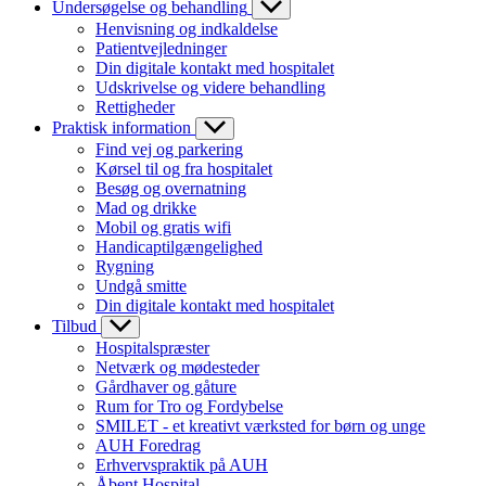
Undersøgelse og behandling
Henvisning og indkaldelse
Patientvejledninger
Din digitale kontakt med hospitalet
Udskrivelse og videre behandling
Rettigheder
Praktisk information
Find vej og parkering
Kørsel til og fra hospitalet
Besøg og overnatning
Mad og drikke
Mobil og gratis wifi
Handicaptilgængelighed
Rygning
Undgå smitte
Din digitale kontakt med hospitalet
Tilbud
Hospitalspræster
Netværk og mødesteder
Gårdhaver og gåture
Rum for Tro og Fordybelse
SMILET - et kreativt værksted for børn og unge
AUH Foredrag
Erhvervspraktik på AUH
Åbent Hospital