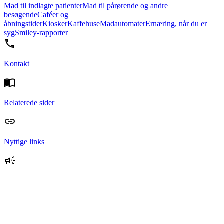
Mad til indlagte patienter
Mad til pårørende og andre
besøgende
Caféer og
åbningstider
Kiosker
Kaffehuse
Madautomater
Ernæring, når du er
syg
Smiley-rapporter
Kontakt
Relaterede sider
Nyttige links